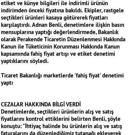
etiket ve künye bilgileri ile indirimli ürünün
indirimden önceki fiyatına bakıldı. Ekipler, rastgele
seçtikleri ürünleri kasaya götürerek fiyatları
karşılaştırdı. Adnan Benli, denetimlere ilişkin basın
mensuplarına yaptığı değerlendirmede, Bakanlık
olarak Perakende Ticaretin Düzenlenmesi Hakkında
Kanun ile Tüketicinin Korunması Hakkında Kanun
kapsamında fahiş fiyat artışı ve etiket denetimi
yaptıklarını söyledi.
Ticaret Bakanlığı marketlerde 'fahiş fiyat' denetimi
yaptı
CEZALAR HAKKINDA BİLGİ VERDİ
Denetimlerde, seçtikleri ürünlerin alış ve satış
fiyatlarını kontrol ettiklerini belirten Benli, şöyle
konuştu: "İhtiyaç halinde bu ürünlerin alış ve satış
faturalarını da düzenlediğimiz tutanağı ekleyerek