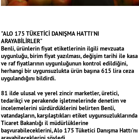
"ALO 175 TÜKETİCİ DANIŞMA HATTI'NI
ARAYABİLİRLER"
Benli, ürünlerin fiyat etiketlerinin ilgili mevzuata
uygunluğu, birim fiyat yazılması, değişim tarihi ile kasa
ve raf fiyatlarının uygunluğunun kontrol edildiğini,
herhangi bir uygunsuzlukta ürün başına 615 lira ceza
uygulandığını bildirdi.
81 ilde ulusal ve yerel zincir marketler, üretici,
tedarikçi ve perakende işletmelerinde denetim ve
incelemelerini sürdürdüklerini belirten Benli,
vatandaşların, karşılaştıkları etiket uygunsuzluklarında
Ticaret Bakanlığı il müdürlüklerine
başvurabileceklerini, Alo 175 Tüketici Danışma Hattı'nı
arayabileceklerini söyledi.