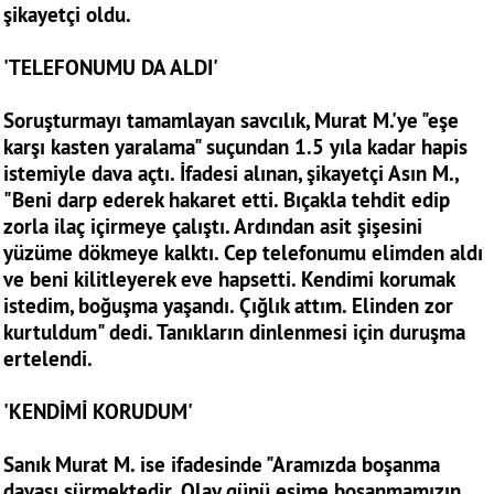
şikayetçi oldu.
'TELEFONUMU DA ALDI'
Soruşturmayı tamamlayan savcılık, Murat M.'ye "eşe
karşı kasten yaralama" suçundan 1.5 yıla kadar hapis
istemiyle dava açtı. İfadesi alınan, şikayetçi Asın M.,
"Beni darp ederek hakaret etti. Bıçakla tehdit edip
zorla ilaç içirmeye çalıştı. Ardından asit şişesini
yüzüme dökmeye kalktı. Cep telefonumu elimden aldı
ve beni kilitleyerek eve hapsetti. Kendimi korumak
istedim, boğuşma yaşandı. Çığlık attım. Elinden zor
kurtuldum" dedi. Tanıkların dinlenmesi için duruşma
ertelendi.
'KENDİMİ KORUDUM'
Sanık Murat M. ise ifadesinde "Aramızda boşanma
davası sürmektedir. Olay günü eşime boşanmamızın