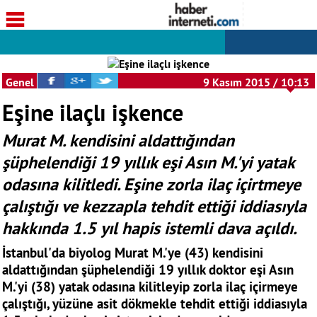
Genel
9 Kasım 2015 / 10:13
Eşine ilaçlı işkence
Murat M. kendisini aldattığından
şüphelendiği 19 yıllık eşi Asın M.'yi yatak
odasına kilitledi. Eşine zorla ilaç içirtmeye
çalıştığı ve kezzapla tehdit ettiği iddiasıyla
hakkında 1.5 yıl hapis istemli dava açıldı.
İstanbul'da biyolog Murat M.'ye (43) kendisini
aldattığından şüphelendiği 19 yıllık doktor eşi Asın
M.'yi (38) yatak odasına kilitleyip zorla ilaç içirmeye
çalıştığı, yüzüne asit dökmekle tehdit ettiği iddiasıyla