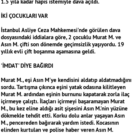
1.5 yıla kadar hapis istemiyle dava açıldı.
İKİ ÇOCUKLARI VAR
İstanbul Asliye Ceza Mahkemesi'nde görülen dava
dosyasındaki iddialara göre, 2 çocuklu Murat M. ve
Asın M. çifti son dönemde geçimsizlik yaşıyordu. 19
yıllık evli çift boşanma aşamasına geldi.
'İMDAT' DİYE BAĞIRDI
Murat M., eşi Asın M'ye kendisini aldatıp aldatmadığını
sordu. Tartışma çıkınca eşini yatak odasına kilitleyen
Murat M. ardından eşinin burnunu kapatarak zorla ilaç
içirmeye çalıştı. İlaçları içirmeyi başaramayan Murat
M., bu kez eline aldığı asit şişesini Asın M.'nin yüzüne
dökmekle tehdit etti. Korku dolu anlar yaşayan Asın
M., pencereden bağırarak yardım istedi. Kocasının
elinden kurtulan ve polise haber veren Asın M.