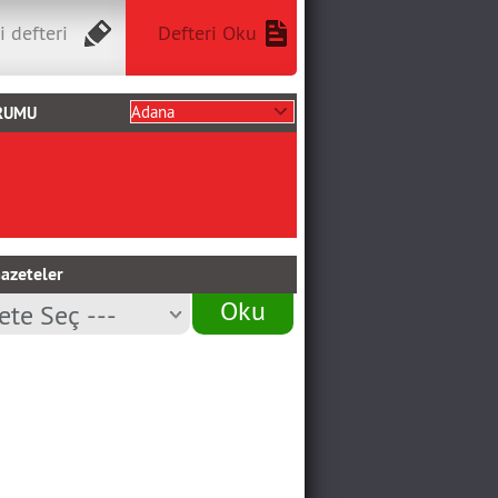
i defteri
Defteri Oku
RUMU
azeteler
Oku