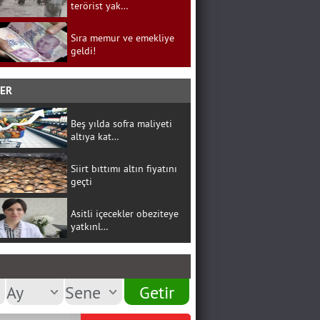
terörist yak…
Sıra memur ve emekliye
geldi!
BER
Beş yılda sofra maliyeti
altıya kat…
Siirt bıttımı altın fiyatını
geçti
Asitli içecekler obeziteye
yatkınl…