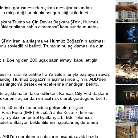
rlerinin görüşmesinden çıkan mesajlar yakından
in rakip değil ortak olması gerektiğini ifade etti.
şkanı Trump ve Çin Devlet Başkanı Şi'nin, Hürmüz
a nükleer silaha sahip olmaması" konusunda mutabık
 Şi'nin İran'la anlaşma ve Hürmüz Boğazı'nın açılması
 söylediğini belirtti. Trump'ın bu açıklaması da dün
isi Boeing'den 200 uçak satın almayı kabul ettiğini
in İsrail ile birlikte İran'a saldırılarıyla başlayan savaş
aşandığı Hürmüz Boğazı'nın açılmasında Çin'in, ABD'den
hington'a destek vereceklerine inandığını belirtti.
de açıklamaları takip edilirken, Kansas City Fed Başkanı
onomi açısından en acil risk olarak gördüğünü belirtti.
da, küresel ekonomideki gelişmelere ilişkin
ı Para Fonu (IMF) Sözcüsü Julie Kozack, küresel
la yükselen petrol fiyatlarıyla birlikte "olumsuz"
vadeli enflasyon beklentilerinin çıpalanmış durumda
a ABD'de perakende satışların nisanda aylık bazda