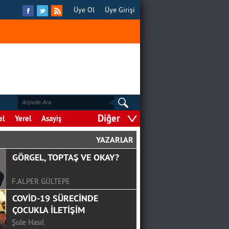
Üye Ol
Üye Girişi
Diğer
el
Yerel
Asayiş
YAZARLAR
GÖRGEL, TOPTAŞ VE OKAY?
F.ALPER GÜLTEPE
COVİD-19 SÜRECİNDE
ÇOCUKLA İLETİŞİM
Şule Hasıl