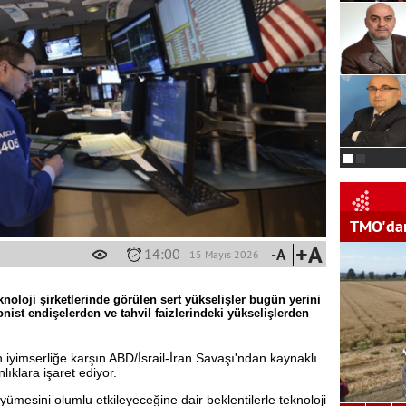
TMO'dan
+A
14:00
-A
15 Mayıs 2026
noloji şirketlerinde görülen sert yükselişler bugün yerini
yonist endişelerden ve tahvil faizlerindeki yükselişlerden
in iyimserliğe karşın ABD/İsrail-İran Savaşı'ndan kaynaklı
nlıklara işaret ediyor.
ümesini olumlu etkileyeceğine dair beklentilerle teknoloji