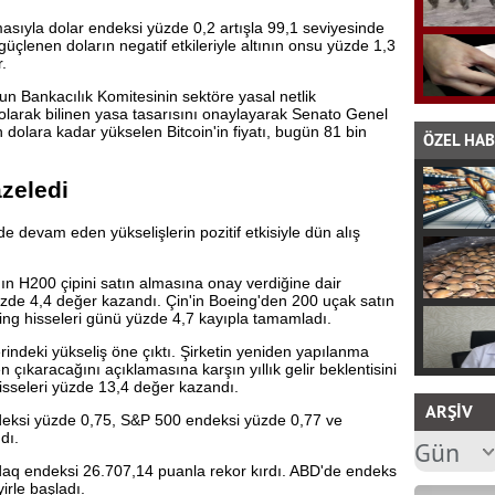
tmasıyla dolar endeksi yüzde 0,2 artışla 99,1 seviyesinde
güçlenen doların negatif etkileriyle altının onsu yüzde 1,3
.
n Bankacılık Komitesinin sektöre yasal netlik
arak bilinen yasa tasarısını onaylayarak Senato Genel
dolara kadar yükselen Bitcoin'in fiyatı, bugün 81 bin
ÖZEL HA
zeledi
e devam eden yükselişlerin pozitif etkisiyle dün alış
'nın H200 çipini satın almasına onay verdiğine dair
yüzde 4,4 değer kazandı. Çin'in Boeing'den 200 uçak satın
ng hisseleri günü yüzde 4,7 kayıpla tamamladı.
erindeki yükseliş öne çıktı. Şirketin yeniden yapılanma
 çıkaracağını açıklamasına karşın yıllık gelir beklentisini
isseleri yüzde 13,4 değer kazandı.
ARŞİV
eksi yüzde 0,75, S&P 500 endeksi yüzde 0,77 ve
dı.
aq endeksi 26.707,14 puanla rekor kırdı. ABD'de endeks
irle başladı.