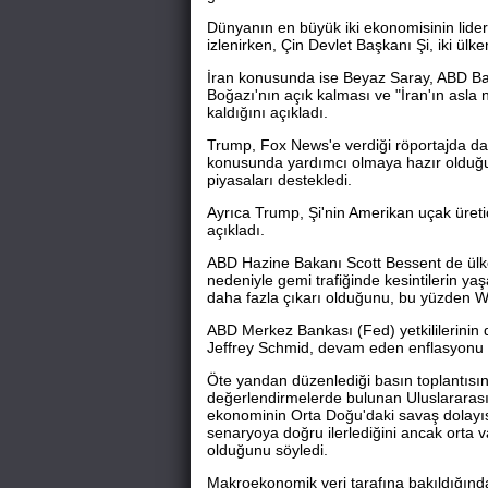
Dünyanın en büyük iki ekonomisinin lide
izlenirken, Çin Devlet Başkanı Şi, iki ülken
İran konusunda ise Beyaz Saray, ABD Ba
Boğazı'nın açık kalması ve "İran'ın asl
kaldığını açıkladı.
Trump, Fox News'e verdiği röportajda da
konusunda yardımcı olmaya hazır olduğunu
piyasaları destekledi.
Ayrıca Trump, Şi'nin Amerikan uçak üretic
açıkladı.
ABD Hazine Bakanı Scott Bessent de ülkesin
nedeniyle gemi trafiğinde kesintilerin y
daha fazla çıkarı olduğunu, bu yüzden Was
ABD Merkez Bankası (Fed) yetkililerinin 
Jeffrey Schmid, devam eden enflasyonu ek
Öte yandan düzenlediği basın toplantısın
değerlendirmelerde bulunan Uluslararas
ekonominin Orta Doğu'daki savaş dolayısıy
senaryoya doğru ilerlediğini ancak orta 
olduğunu söyledi.
Makroekonomik veri tarafına bakıldığınd