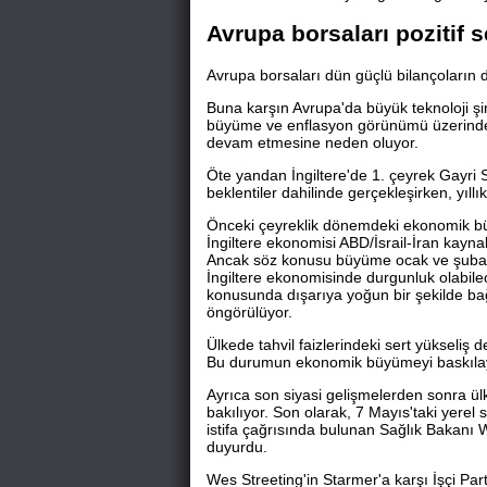
Avrupa borsaları pozitif s
Avrupa borsaları dün güçlü bilançoların de
Buna karşın Avrupa'da büyük teknoloji şirk
büyüme ve enflasyon görünümü üzerinde b
devam etmesine neden oluyor.
Öte yandan İngiltere'de 1. çeyrek Gayri S
beklentiler dahilinde gerçekleşirken, yıllı
Önceki çeyreklik dönemdeki ekonomik bü
İngiltere ekonomisi ABD/İsrail-İran kayna
Ancak söz konusu büyüme ocak ve şubat 
İngiltere ekonomisinde durgunluk olabileceğ
konusunda dışarıya yoğun bir şekilde bağl
öngörülüyor.
Ülkede tahvil faizlerindeki sert yükseliş
Bu durumun ekonomik büyümeyi baskılaya
Ayrıca son siyasi gelişmelerden sonra ülk
bakılıyor. Son olarak, 7 Mayıs'taki yere
istifa çağrısında bulunan Sağlık Bakanı 
duyurdu.
Wes Streeting'in Starmer'a karşı İşçi Part