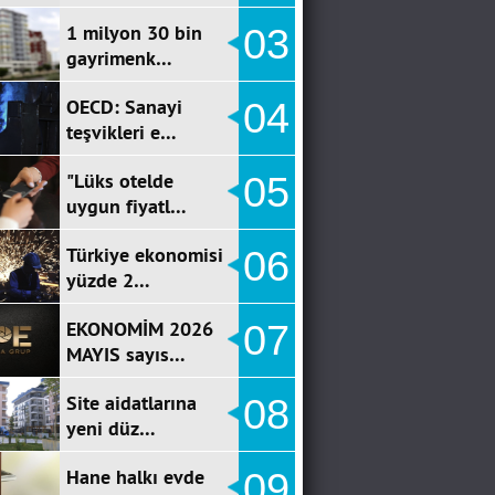
1 milyon 30 bin
03
gayrimenk…
OECD: Sanayi
04
teşvikleri e…
"Lüks otelde
05
uygun fiyatl…
Türkiye ekonomisi
06
yüzde 2…
EKONOMİM 2026
07
MAYIS sayıs…
Site aidatlarına
08
yeni düz…
Hane halkı evde
09