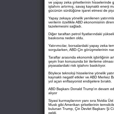
ve yapay zeka şirketlerinin hisselerinde g
iştahını artırmış, savaş kaynaklı enerji m
gücünün sürdüğüne işaret etmesi de piyasa
Yapay zekaya yönelik yenilenen yatırıml
verilerin özellikle ABD ekonomisinin dire
tazelemesini sağladı.
Diğer taraftan petrol fiyatlarındaki yüksel
baskısına neden oldu.
Yatırımcılar, borsalardaki yapay zeka tem
sorgularken, ABD-Çin görüşmelerinin nas
Taraflar arasında ekonomik işbirliğinin ar
şeyin İran konusunda bir ilerleme olmas
piyasalardaki risk iştahını baskılıyor.
Böylece teknoloji hisselerine yönelik yatır
kaynaklı negatif etkiler ve ABD Merkez Ba
yol açan enflasyonist endişelere bıraktı.
ABD Başkanı Donald Trump'ın devam eden
alıyor
Siyasi kurmaylarının yanı sıra Nvidia Üst
Musk gibi Amerikan şirketlerinin temsilci
bulunan Trump, Çin Devlet Başkanı Şi Cinp
geldi.