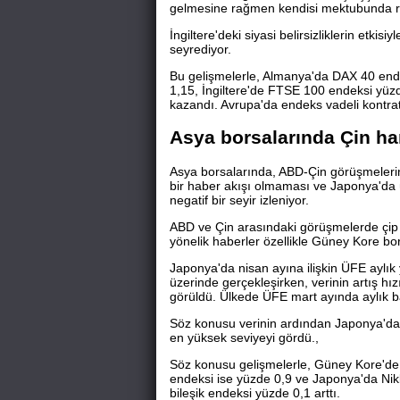
gelmesine rağmen kendisi mektubunda re
İngiltere'deki siyasi belirsizliklerin etkisi
seyrediyor.
Bu gelişmelerle, Almanya'da DAX 40 end
1,15, İngiltere'de FTSE 100 endeksi yü
kazandı. Avrupa'da endeks vadeli kontratl
Asya borsalarında Çin hari
Asya borsalarında, ABD-Çin görüşmelerin
bir haber akışı olmaması ve Japonya'da ür
negatif bir seyir izleniyor.
ABD ve Çin arasındaki görüşmelerde çip ih
yönelik haberler özellikle Güney Kore bor
Japonya'da nisan ayına ilişkin ÜFE aylık y
üzerinde gerçekleşirken, verinin artış hı
görüldü. Ülkede ÜFE mart ayında aylık ba
Söz konusu verinin ardından Japonya'da 10
en yüksek seviyeyi gördü.,
Söz konusu gelişmelerle, Güney Kore'd
endeksi ise yüzde 0,9 ve Japonya'da Nik
bileşik endeksi yüzde 0,1 arttı.