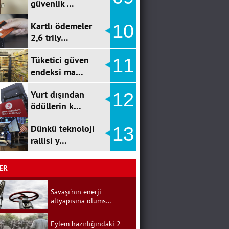
güvenlik …
Kartlı ödemeler
10
2,6 trily…
Tüketici güven
11
endeksi ma…
Yurt dışından
12
ödüllerin k…
Dünkü teknoloji
13
rallisi y…
ER
Savaşı'nın enerji
altyapısına olums…
Eylem hazırlığındaki 2