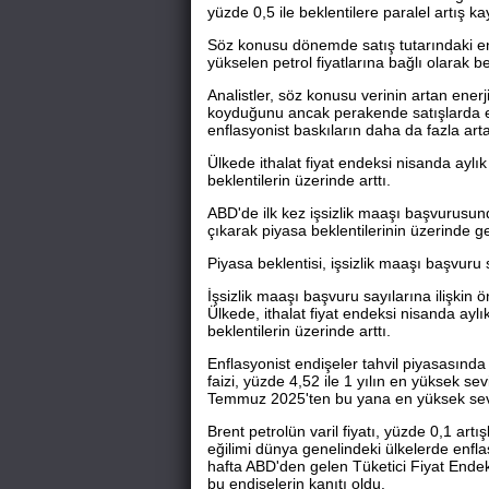
yüzde 0,5 ile beklentilere paralel artış ka
Söz konusu dönemde satış tutarındaki en 
yükselen petrol fiyatlarına bağlı olarak b
Analistler, söz konusu verinin artan enerji
koyduğunu ancak perakende satışlarda en
enflasyonist baskıların daha da fazla arta
Ülkede ithalat fiyat endeksi nisanda aylık
beklentilerin üzerinde arttı.
ABD'de ilk kez işsizlik maaşı başvurusun
çıkarak piyasa beklentilerinin üzerinde ge
Piyasa beklentisi, işsizlik maaşı başvur
İşsizlik maaşı başvuru sayılarına ilişkin 
Ülkede, ithalat fiyat endeksi nisanda aylı
beklentilerin üzerinde arttı.
Enflasyonist endişeler tahvil piyasasında 
faizi, yüzde 4,52 ile 1 yılın en yüksek sev
Temmuz 2025'ten bu yana en yüksek sev
Brent petrolün varil fiyatı, yüzde 0,1 artı
eğilimi dünya genelindeki ülkelerde enfl
hafta ABD'den gelen Tüketici Fiyat Endek
bu endişelerin kanıtı oldu.