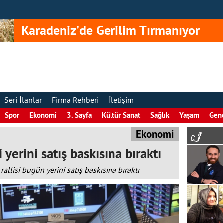
e
Karadeniz’de Gerilim Tırmanıyor
Seri İlanlar
Firma Rehberi
İletişim
Spor
Ekonomi
3. Sayfa
Kültür Sanat
Sağlık
Yaşam
Gen
Ekonomi
 yerini satış baskısına bıraktı
allisi bugün yerini satış baskısına bıraktı