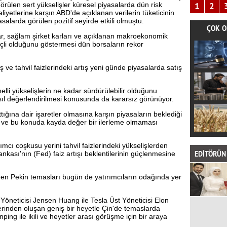
1
2
örülen sert yükselişler küresel piyasalarda dün risk
aliyetlerine karşın ABD'de açıklanan verilerin tüketicinin
larda görülen pozitif seyirde etkili olmuştu.
ÇOK O
ar, sağlam şirket karları ve açıklanan makroekonomik
nçli olduğunu göstermesi dün borsaların rekor
iş ve tahvil faizlerindeki artış yeni günde piyasalarda satış
elli yükselişlerin ne kadar sürdürülebilir olduğunu
ıl değerlendirilmesi konusunda da kararsız görünüyor.
ttığına dair işaretler olmasına karşın piyasaların beklediği
ı ve bu konuda kayda değer bir ilerleme olmaması
ımcı coşkusu yerini tahvil faizlerindeki yükselişlerden
EDİTÖRÜN 
nkası'nın (Fed) faiz artışı beklentilerinin güçlenmesine
 Pekin temasları bugün de yatırımcıların odağında yer
 Yöneticisi Jensen Huang ile Tesla Üst Yöneticisi Elon
lerinden oluşan geniş bir heyetle Çin'de temaslarda
ing ile ikili ve heyetler arası görüşme için bir araya