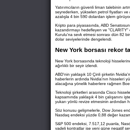
Yatırımcıların güvenli liman talebinin ar
seyrederken, yükselen petrol fiyatları ve 
azalışla 4 bin 590 dolardan işlem görüyor
Kripto para piyasasında, ABD Senatosunu
kazandırmayı hedefleyen ve "CLARITY" ol
Kurulu'na sevk etmesi sonrası dün 82 bin 
dolar seviyelerinde dengelendi.
New York borsası rekor ta
New York borsasında teknoloji hisselerind
ağırlıklı bir seyir izlendi.
ABD'nin yaklaşık 10 Çinli şirketin Nvidia
haberlerin ardında Nvidia'nın hisseleri 
alacağına yönelik haberlere rağmen Boei
Teknoloji şirketleri arasında Cisco hissel
kapsamında yaklaşık 4 bin çalışanını işten
yukarı yönlü revize etmesinin ardından h
Söz konusu gelişmelerle, Dow Jones end
Nasdaq endeksi yüzde 0,88 değer kazan
S&P 500 endeksi, 7.517,12 puanla, Nasd
vadeli kontratlar ise yeni güne negatif sey