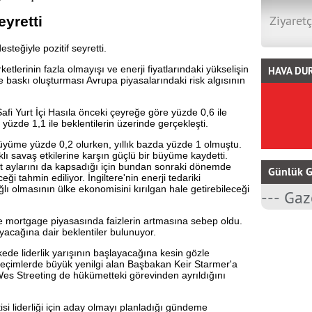
Ziyaretç
eyretti
steğiyle pozitif seyretti.
etlerinin fazla olmayışı ve enerji fiyatlarındaki yükselişin
HAVA DU
askı oluşturması Avrupa piyasalarındaki risk algısının
afi Yurt İçi Hasıla önceki çeyreğe göre yüzde 0,6 ile
k yüzde 1,1 ile beklentilerin üzerinde gerçekleşti.
yüme yüzde 0,2 olurken, yıllık bazda yüzde 1 olmuştu.
klı savaş etkilerine karşın güçlü bir büyüme kaydetti.
aylarını da kapsadığı için bundan sonraki dönemde
Günlük G
i tahmin ediliyor. İngiltere'nin enerji tedariki
ı olmasının ülke ekonomisini kırılgan hale getirebileceği
 de mortgage piyasasında faizlerin artmasına sebep oldu.
cağına dair beklentiler bulunuyor.
ede liderlik yarışının başlayacağına kesin gözle
l seçimlerde büyük yenilgi alan Başbakan Keir Starmer'a
Wes Streeting de hükümetteki görevinden ayrıldığını
isi liderliği için aday olmayı planladığı gündeme