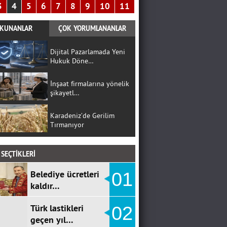
3
4
5
6
7
8
9
10
11
KUNANLAR
ÇOK YORUMLANANLAR
Dijital Pazarlamada Yeni
Hukuk Döne…
İnşaat firmalarına yönelik
şikayetl…
Karadeniz’de Gerilim
Tırmanıyor
SEÇTİKLERİ
Belediye ücretleri
01
kaldır…
Türk lastikleri
02
geçen yıl…