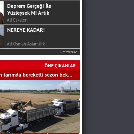
Deprem Gerçeği İle
Yüzleşsek Mi Artık
Ali Eskalen
NEREYE KADAR!
Ali Osman Aslantürk
Tüm Yazarlar
24 HAZİRAN’DAN SONRA
CHP…
ÖNE ÇIKANLAR
SERKAN ÜNAL
 tarımda bereketli sezon bek…
Mutluluk Sofrası...
Hakan Aydemir
YGS Öncesi Yapmanız
Gerekenler
Bekir Gözalan