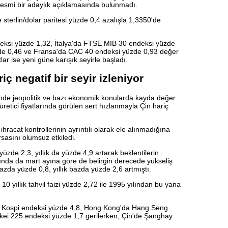
smi bir adaylık açıklamasında bulunmadı.
yle sterlin/dolar paritesi yüzde 0,4 azalışla 1,3350'de
eksi yüzde 1,32, İtalya'da FTSE MIB 30 endeksi yüzde
zde 0,46 ve Fransa'da CAC 40 endeksi yüzde 0,93 değer
ar ise yeni güne karışık seyirle başladı.
ç negatif bir seyir izleniyor
de jeopolitik ve bazı ekonomik konularda kayda değer
etici fiyatlarında görülen sert hızlanmayla Çin hariç
racat kontrollerinin ayrıntılı olarak ele alınmadığına
sasını olumsuz etkiledi.
üzde 2,3, yıllık da yüzde 4,9 artarak beklentilerin
zında da mart ayına göre de belirgin derecede yükseliş
zda yüzde 0,8, yıllık bazda yüzde 2,6 artmıştı.
 yıllık tahvil faizi yüzde 2,72 ile 1995 yılından bu yana
e Kospi endeksi yüzde 4,8, Hong Kong'da Hang Seng
kei 225 endeksi yüzde 1,7 gerilerken, Çin'de Şanghay