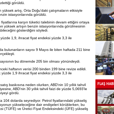
ydettiği görüldü.
yüksek artış, Orta Doğu'daki çatışmaların etkisiyle
enzin istasyonlarında görüldü.
 fiyatlarına karşın tüketici talebinin devam ettiğini ortaya
 yüksek artışın benzin istasyonlarında görülmesinin
bileceğini gösterdiğini söyledi.
 yüzde 1,9, ihracat fiyat endeksi yüzde 3,3 ile
da bulunanların sayısı 9 Mayıs ile biten haftada 211 bine
rçekleşti.
u sayısının bu dönemde 205 bin olması yönündeydi.
önceki haftanın verisi 200 binden 199 bine revize edildi.
k yüzde 1,9 ihracat fiyat endeksi yüzde 3,3 ile
FLAŞ HAB
satış baskısına neden olurken, ABD'nin 10 yıllık tahvil
iyesine, ABD'nin 30 yıllık tahvil faizi de yüzde 5,0693'le
iyeyi gördü.
şla 104 dolarda seyrediyor. Petrol fiyatlarındaki yükseliş
asyonun yükseleceğine dair endişeleri körüklerken, bu
si (TÜFE) ve Üretici Fiyat Endeksindeki (ÜFE) yükseliş