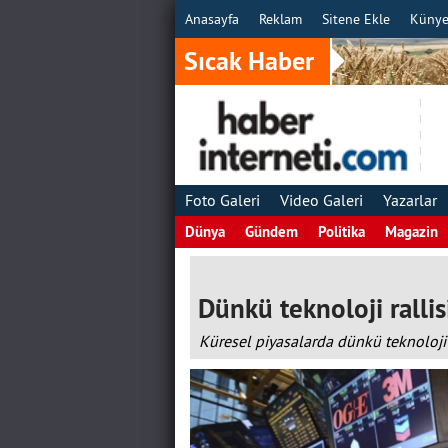
Anasayfa
Reklam
Sitene Ekle
Küny
Sıcak Haber
Foto Galeri
Video Galeri
Yazarlar
Dünya
Gündem
Politika
Magazin
Dünkü teknoloji rallisi
Küresel piyasalarda dünkü teknoloji r