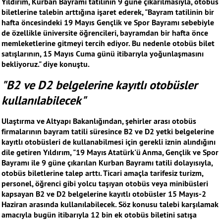
Yıldırım, Kurban Bayramı tatilinin 9 güne çıkarılmasıyla, otobüs
biletlerine talebin arttığına işaret ederek, "Bayram tatilinin bir
hafta öncesindeki 19 Mayıs Gençlik ve Spor Bayramı sebebiyle
de özellikle üniversite öğrencileri, bayramdan bir hafta önce
memleketlerine gitmeyi tercih ediyor. Bu nedenle otobüs bilet
satışlarının, 15 Mayıs Cuma günü itibarıyla yoğunlaşmasını
bekliyoruz." diye konuştu.
"B2 ve D2 belgelerine kayıtlı otobüsler
kullanılabilecek"
Ulaştırma ve Altyapı Bakanlığından, şehirler arası otobüs
firmalarının bayram tatili süresince B2 ve D2 yetki belgelerine
kayıtlı otobüsleri de kullanabilmesi için gerekli iznin alındığını
dile getiren Yıldırım, "19 Mayıs Atatürk'ü Anma, Gençlik ve Spor
Bayramı ile 9 güne çıkarılan Kurban Bayramı tatili dolayısıyla,
otobüs biletlerine talep arttı. Ticari amaçla tarifesiz turizm,
personel, öğrenci gibi yolcu taşıyan otobüs veya minibüsleri
kapsayan B2 ve D2 belgelerine kayıtlı otobüsler 15 Mayıs-2
Haziran arasında kullanılabilecek. Söz konusu talebi karşılamak
amacıyla bugün itibarıyla 12 bin ek otobüs biletini satışa