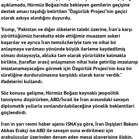
açıklamada, Hürmüz Boğazı’nda bekleyen gemilerin geçişine
destek amacı taşıdığı belirtilen “Özgürlük Projesi”nin geçici
olarak askıya alındığını duyurdu.
Trump, "Pakistan ve diğer ülkelerin talebi üzerine, İran'a karşı
yürüttüğümüz harekatta elde ettiğimiz muazzam askeri
başarılar ve ayrıca İran temsilcileriyle tam ve nihai bir
anlaşmaya varılması yönünde büyük ilerleme kaydedilmiş
olması dolayısıyla, abluka tam olarak yürürlükte kalmakla
birlikte, (taraflar arası) anlaşmanın nihai hale getirilip imzalanıp
imzalanamayacağını görmek için Özgürlük Projesi'nin kısa bir
süreliğine durdurulmasına karşılıklı olarak karar verdik."
ifadelerini kullandı.
Söz konusu gelişme, Hürmüz Boğazı kaynaklı jeopolitik
tansiyonu düşürürken, ABD/İsrail ile İran arasındaki savaşın
diplomatik yollarla sonlandırılabileceğine yönelik beklentileri
güçlendirdi.
İran'ın yarı resmi haber ajansı ISNA'ya göre, İran Dışişleri Bakanı
Abbas Erakçi ise ABD ile savaşın sona erdirilmesi için
arabulucular üzerinden devam eden mesaj alışverişine ilişkin,