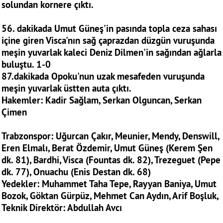
solundan kornere çıktı.
56. dakikada Umut Güneş'in pasında topla ceza sahası
içine giren Visca'nın sağ çaprazdan düzgün vuruşunda
meşin yuvarlak kaleci Deniz Dilmen'in sağından ağlarla
buluştu. 1-0
87.dakikada Opoku'nun uzak mesafeden vuruşunda
meşin yuvarlak üstten auta çıktı.
Hakemler: Kadir Sağlam, Serkan Olguncan, Serkan
Çimen
Trabzonspor: Uğurcan Çakır, Meunier, Mendy, Denswill,
Eren Elmalı, Berat Özdemir, Umut Güneş (Kerem Şen
dk. 81), Bardhi, Visca (Fountas dk. 82), Trezeguet (Pepe
dk. 77), Onuachu (Enis Destan dk. 68)
Yedekler: Muhammet Taha Tepe, Rayyan Baniya, Umut
Bozok, Göktan Gürpüz, Mehmet Can Aydın, Arif Boşluk,
Teknik Direktör: Abdullah Avcı