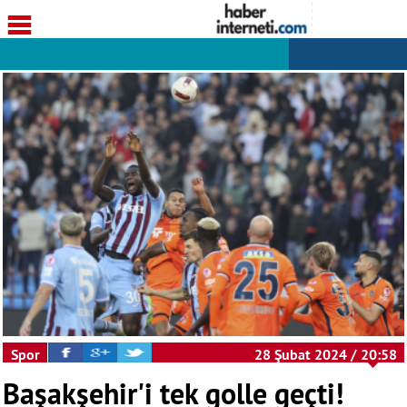
Spor
28 Şubat 2024 / 20:58
Başakşehir'i tek golle geçti!