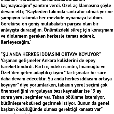
kaçmayacağım" yanıtını verdi. Özel açıklamasına şöyle
devam etti; "Kaybeden takımda santrafor olmak yerine
şampiyon takımda her mevkide oynamaya talibim.
Gerekirse en geniş mutabakatın parçası olan bir
anlayışta duracağım. Önümüzdeki süreç için konuşmam
ve dinlemem gereken herkesle temas ederek,
ilerleyeceğim."
"ŞU ANDA HERKES İDDİASINI ORTAYA KOYUYOR"
Yaşanan gelişmeler Ankara kulislerini de epey
hareketlendirdi. Parti içindeki isimler, İmamoğlu ve
Özel'den gelen adaylık çıkışını "Tartışmalar bir süre
daha devam edecektir. Şu anda herkes iddiasını ortaya
koyuyor" diye yorumlarken, tabanın yerel seçimi çok
önemsediğini vurgulayan bazı kaynaklar ise "9 ay
sonra yerel seçimler var. Taban bölünme istemiyor,
bütünleşerek süreci geçirmek istiyor. Bunun da genel
başkan öncülüğünde olması gerektiği kanaatı var"