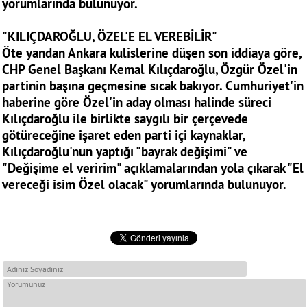
yorumlarında bulunuyor.
"KILIÇDAROĞLU, ÖZEL'E EL VEREBİLİR"
Öte yandan Ankara kulislerine düşen son iddiaya göre,
CHP Genel Başkanı Kemal Kılıçdaroğlu, Özgür Özel'in
partinin başına geçmesine sıcak bakıyor. Cumhuriyet'in
haberine göre Özel'in aday olması halinde süreci
Kılıçdaroğlu ile birlikte saygılı bir çerçevede
götüreceğine işaret eden parti içi kaynaklar,
Kılıçdaroğlu'nun yaptığı "bayrak değişimi" ve
"Değişime el veririm" açıklamalarından yola çıkarak "El
vereceği isim Özel olacak" yorumlarında bulunuyor.