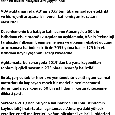
derin bir üretim lokasyonu krizi yaşıyor.” dedi.
VDA açıklamasında, AB’nin 2035’ten itibaren sadece elektrikli
ve hidrojenli araçlara izin veren katı emisyon kuralları
eleştirildi.
Düzenlemenin bu haliyle kalmasının Almanya’da 50 bin
istihdamı riske atacağı vurgulanan açıklamada, AB’nin “teknoloji
tarafsızlığı” ilkesini benimsememesi ve ülkenin rekabet gücünü
artırmaması halinde sektörde 2035 yılına kadar 125 bin ek
istihdam kaybı yaşanabileceği kaydedildi.
Açıklamada, bu senaryoda 2019’dan bu yana kaybedilen
toplam iş gücü sayısının 225 bine ulaşacağı belirtildi.
Birlik, şarj edilebilir hibrit ve yenilenebilir yakıtlı içten yanmalı
motorları da kapsayan esnek bir modelin benimsenmesi
durumunda söz konusu 50 bin istihdamın korunabileceğine
dikkati çekti.
Sektörde 2019’dan bu yana halihazırda 100 bin istihdamın
kaybedildiği hatırlatılan açıklamada, Almanya’daki yüksek
vergiler, enerji maliyetleri, yoğun bürokrasi ve işçilik giderleri