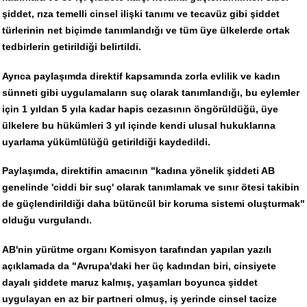
şiddet, rıza temelli cinsel ilişki tanımı ve tecavüz gibi şiddet
türlerinin net biçimde tanımlandığı ve tüm üye ülkelerde ortak
tedbirlerin getirildiği belirtildi.
Ayrıca paylaşımda direktif kapsamında zorla evlilik ve kadın
sünneti gibi uygulamaların suç olarak tanımlandığı, bu eylemler
için 1 yıldan 5 yıla kadar hapis cezasının öngörüldüğü, üye
ülkelere bu hükümleri 3 yıl içinde kendi ulusal hukuklarına
uyarlama yükümlülüğü getirildiği kaydedildi.
Paylaşımda, direktifin amacının "kadına yönelik şiddeti AB
genelinde 'ciddi bir suç' olarak tanımlamak ve sınır ötesi takibin
de güçlendirildiği daha bütüncül bir koruma sistemi oluşturmak"
olduğu vurgulandı.
AB'nin yürütme organı Komisyon tarafından yapılan yazılı
açıklamada da "Avrupa'daki her üç kadından biri, cinsiyete
dayalı şiddete maruz kalmış, yaşamları boyunca şiddet
uygulayan en az bir partneri olmuş, iş yerinde cinsel tacize