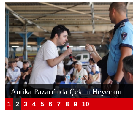
Antika Pazarı’nda Çekim Heyecanı
1
2
3
4
5
6
7
8
9
10