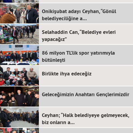
Onikişubat adayı Ceyhan, “Gönül
belediyeciliğine a…
Selahaddin Can, “Belediye evleri
yapacağız”
86 milyon TL’lik spor yatırımıyla
bütünleşti
Birlikte ihya edeceğiz
Geleceğimizin Anahtarı Gençlerimizdir
Ceyhan; “Halk belediyeye gelmeyecek,
biz onların a…