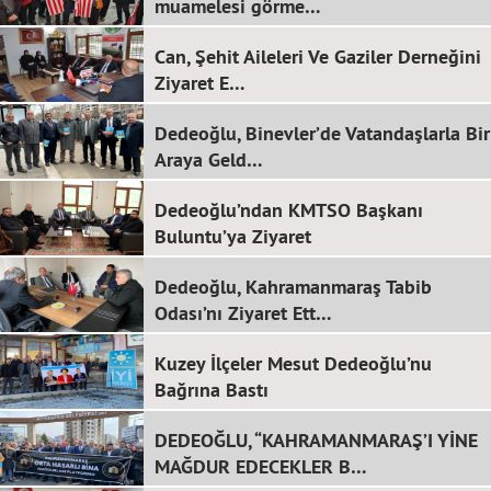
muamelesi görme…
Can, Şehit Aileleri Ve Gaziler Derneğini
Ziyaret E…
Dedeoğlu, Binevler’de Vatandaşlarla Bir
Araya Geld…
Dedeoğlu’ndan KMTSO Başkanı
Buluntu’ya Ziyaret
Dedeoğlu, Kahramanmaraş Tabib
Odası’nı Ziyaret Ett…
Kuzey İlçeler Mesut Dedeoğlu’nu
Bağrına Bastı
DEDEOĞLU, “KAHRAMANMARAŞ’I YİNE
MAĞDUR EDECEKLER B…