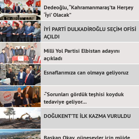
Dedeoğlu, “Kahramanmaraş’ta Herşey
‘İyi’ Olacak”
İYİ PARTİ DULKADİROĞLU SEÇİM OFİSİ
AÇILDI
Milli Yol Partisi Elbistan adayını
açıkladı
Esnaflarımıza can olmaya geliyoruz
-“Sorunları gördük teşhisi koyduk
tedaviye geliyor…
DOĞUKENT’TE İLK KAZMA VURULDU
Başkan Okay, güneşevler için müjde