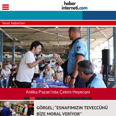
Yerel Haberleri
Antika Pazarı’nda Çekim Heyecanı
GÖRGEL; “ESNAFIMIZIN TEVECCÜHÜ
BİZE MORAL VERİYOR”