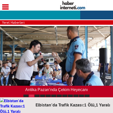
Yerel Haberleri
Antika Pazarı’nda Çekim Heyecanı
Elbistan'da Trafik Kazası:1 Ölü,1 Yaralı