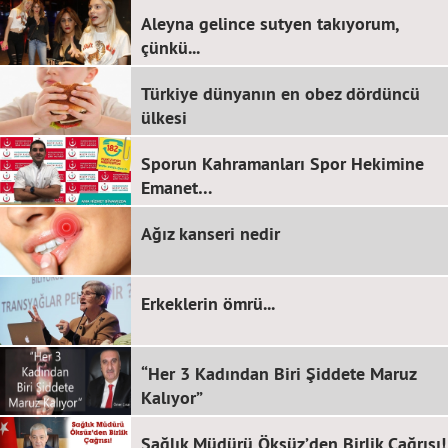
Aleyna gelince sutyen takıyorum,
çünkü...
Türkiye dünyanın en obez dördüncü
ülkesi
Sporun Kahramanları Spor Hekimine
Emanet…
Ağız kanseri nedir
Erkeklerin ömrü...
“Her 3 Kadından Biri Şiddete Maruz
Kalıyor”
Sağlık Müdürü Öksüz’den Birlik Çağrısı!