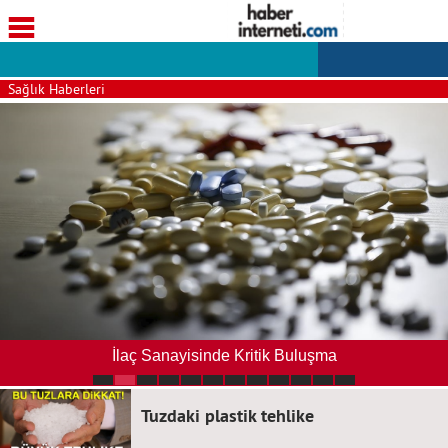
Sağlık Haberleri
İlaç Sanayisinde Kritik Buluşma
Tuzdaki plastik tehlike