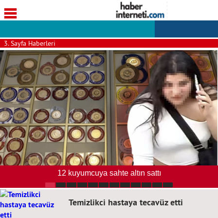
3. Sayfa Haberleri
Matbaa kurup dolar basan şebeke çök…
Temizlikci hastaya tecavüz etti