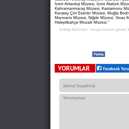
İzmir Arkeoloji Müzesi, İzmir Atatürk Mü
Kahramanmaraş Müzesi, Kastamonu Müze
Karatay Çini Eserler Müzesi, Muğla Bodr
Marmaris Müzesi, Niğde Müzesi, Sivas Mü
Haleplibahçe Mozaik Müzesi."
Anahtar Kelimeler :
avrupa müzeler gecesi,
YORUMLAR
Facebook Yoru