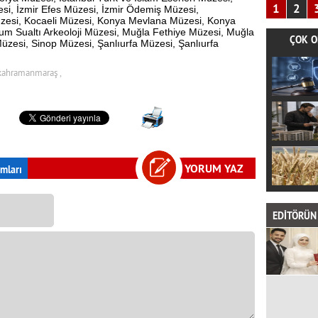
1
2
zesi, İzmir Efes Müzesi, İzmir Ödemiş Müzesi,
si, Kocaeli Müzesi, Konya Mevlana Müzesi, Konya
um Sualtı Arkeoloji Müzesi, Muğla Fethiye Müzesi, Muğla
ÇOK O
zesi, Sinop Müzesi, Şanlıurfa Müzesi, Şanlıurfa
kahramanmaraş ,
YORUM YAZ
mları
EDİTÖRÜN 