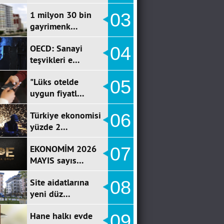
1 milyon 30 bin
03
gayrimenk…
OECD: Sanayi
04
teşvikleri e…
"Lüks otelde
05
uygun fiyatl…
Türkiye ekonomisi
06
yüzde 2…
EKONOMİM 2026
07
MAYIS sayıs…
Site aidatlarına
08
yeni düz…
Hane halkı evde
09