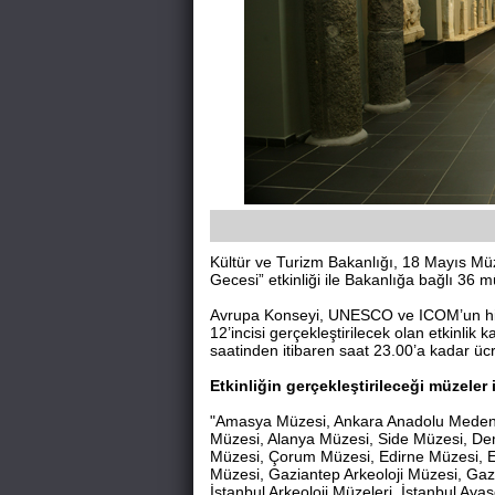
Kültür ve Turizm Bakanlığı, 18 Mayıs Mü
Gecesi” etkinliği ile Bakanlığa bağlı 36 m
Avrupa Konseyi, UNESCO ve ICOM’un him
12’incisi gerçekleştirilecek olan etkinl
saatinden itibaren saat 23.00’a kadar ücr
Etkinliğin gerçekleştirileceği müzeler 
"Amasya Müzesi, Ankara Anadolu Medeniy
Müzesi, Alanya Müzesi, Side Müzesi, Dem
Müzesi, Çorum Müzesi, Edirne Müzesi, Edi
Müzesi, Gaziantep Arkeoloji Müzesi, Ga
İstanbul Arkeoloji Müzeleri, İstanbul Aya