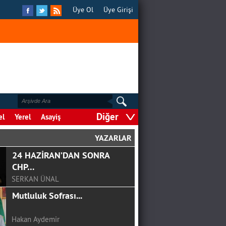
Üye Ol
Üye Girişi
Diğer
el
Yerel
Asayiş
YAZARLAR
GÖRGEL, TOPTAŞ VE OKAY?
F.ALPER GÜLTEPE
COVİD-19 SÜRECİNDE
ÇOCUKLA İLETİŞİM
Şule Hasıl