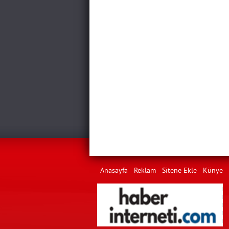
Anasayfa
Reklam
Sitene Ekle
Künye