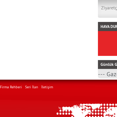
Ziyaretç
HAVA DU
Günlük G
Firma Rehberi
Seri İlan
İletişim