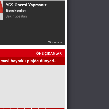
Deprem Gerçeği İle
Yüzleşsek Mi Artık
Ali Eskalen
NEREYE KADAR!
Ali Osman Aslantürk
24 HAZİRAN’DAN SONRA
Tüm Yazarlar
CHP…
SERKAN ÜNAL
ÖNE ÇIKANLAR
Mutluluk Sofrası...
 mavi bayraklı plajda dünyad…
Hakan Aydemir
YGS Öncesi Yapmanız
Gerekenler
Bekir Gözalan