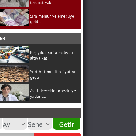
terörist yak…
Sıra memur ve emekliye
geldi!
BER
Beş yılda sofra maliyeti
altıya kat…
Siirt bıttımı altın fiyatını
geçti
Asitli içecekler obeziteye
yatkınl…