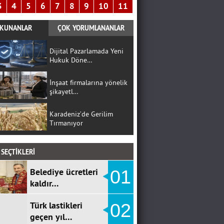
3
4
5
6
7
8
9
10
11
KUNANLAR
ÇOK YORUMLANANLAR
Dijital Pazarlamada Yeni
Hukuk Döne…
İnşaat firmalarına yönelik
şikayetl…
Karadeniz’de Gerilim
Tırmanıyor
SEÇTİKLERİ
Belediye ücretleri
01
kaldır…
Türk lastikleri
02
geçen yıl…