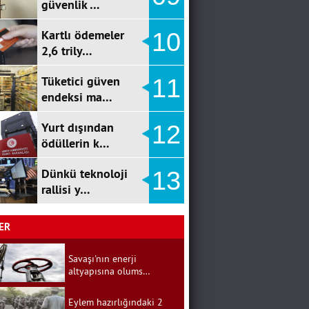
güvenlik …
Kartlı ödemeler
10
2,6 trily…
Tüketici güven
11
endeksi ma…
Yurt dışından
12
ödüllerin k…
Dünkü teknoloji
13
rallisi y…
ER
Savaşı'nın enerji
altyapısına olums…
Eylem hazırlığındaki 2