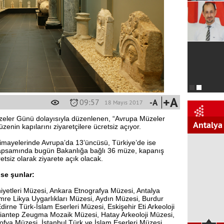
+A
09:57
-A
18 Mayıs 2017
zeler Günü dolayısıyla düzenlenen, “Avrupa Müzeler
Antalya
üzenin kapılarını ziyaretçilere ücretsiz açıyor.
ayelerinde Avrupa’da 13’üncüsü, Türkiye’de ise
ik kapsamında bugün Bakanlığa bağlı 36 müze, kapanış
etsiz olarak ziyarete açık olacak.
ise şunlar:
etleri Müzesi, Ankara Etnografya Müzesi, Antalya
re Likya Uygarlıkları Müzesi, Aydın Müzesi, Burdur
rne Türk-İslam Eserleri Müzesi, Eskişehir Eti Arkeoloji
ziantep Zeugma Mozaik Müzesi, Hatay Arkeoloji Müzesi,
sofya Müzesi, İstanbul Türk ve İslam Eserleri Müzesi,