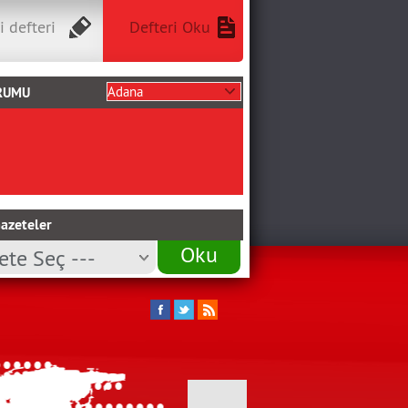
i defteri
Defteri Oku
RUMU
azeteler
Oku