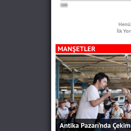
1000
Henüz
İlk Yo
MANŞETLER
Antika Pazarı’nda Çekim