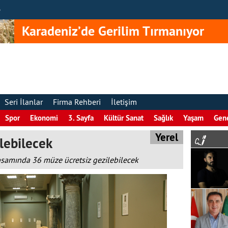
e
Karadeniz’de Gerilim Tırmanıyor
Seri İlanlar
Firma Rehberi
İletişim
Spor
Ekonomi
3. Sayfa
Kültür Sanat
Sağlık
Yaşam
Gen
Yerel
lebilecek
apsamında 36 müze ücretsiz gezilebilecek