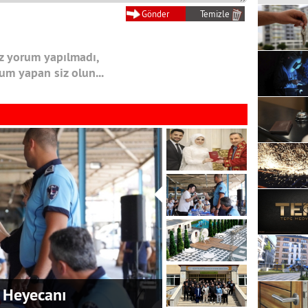
 yorum yapılmadı,
rum yapan siz olun...
 Heyecanı