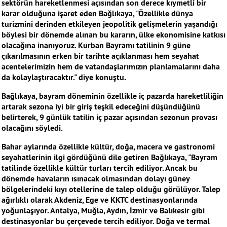
sektörün hareketlenmesi açısından son derece kıymetli bir
karar olduğuna işaret eden Bağlıkaya, "Özellikle dünya
turizmini derinden etkileyen jeopolitik gelişmelerin yaşandığı
böylesi bir dönemde alınan bu kararın, ülke ekonomisine katkısı
olacağına inanıyoruz. Kurban Bayramı tatilinin 9 güne
çıkarılmasının erken bir tarihte açıklanması hem seyahat
acentelerimizin hem de vatandaşlarımızın planlamalarını daha
da kolaylaştıracaktır." diye konuştu.
Bağlıkaya, bayram döneminin özellikle iç pazarda hareketliliğin
artarak sezona iyi bir giriş teşkil edeceğini düşündüğünü
belirterek, 9 günlük tatilin iç pazar açısından sezonun provası
olacağını söyledi.
Bahar aylarında özellikle kültür, doğa, macera ve gastronomi
seyahatlerinin ilgi gördüğünü dile getiren Bağlıkaya, "Bayram
tatilinde özellikle kültür turları tercih ediliyor. Ancak bu
dönemde havaların ısınacak olmasından dolayı güney
bölgelerindeki kıyı otellerine de talep olduğu görülüyor. Talep
ağırlıklı olarak Akdeniz, Ege ve KKTC destinasyonlarında
yoğunlaşıyor. Antalya, Muğla, Aydın, İzmir ve Balıkesir gibi
destinasyonlar bu çerçevede tercih ediliyor. Doğa ve termal