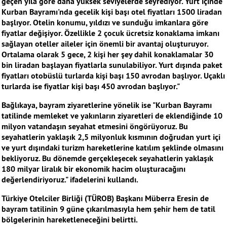
geçen yıla göre daha yüksek seviyelerde seyrediyor. Yurt içinde
Kurban Bayramı'nda gecelik kişi başı otel fiyatları 1500 liradan
başlıyor. Otelin konumu, yıldızı ve sunduğu imkanlara göre
fiyatlar değişiyor. Özellikle 2 çocuk ücretsiz konaklama imkanı
sağlayan oteller aileler için önemli bir avantaj oluşturuyor.
Ortalama olarak 5 gece, 2 kişi her şey dahil konaklamalar 30
bin liradan başlayan fiyatlarla sunulabiliyor. Yurt dışında paket
fiyatları otobüslü turlarda kişi başı 150 avrodan başlıyor. Uçaklı
turlarda ise fiyatlar kişi başı 450 avrodan başlıyor."
Bağlıkaya, bayram ziyaretlerine yönelik ise "Kurban Bayramı
tatilinde memleket ve yakınların ziyaretleri de eklendiğinde 10
milyon vatandaşın seyahat etmesini öngörüyoruz. Bu
seyahatlerin yaklaşık 2,5 milyonluk kısmının doğrudan yurt içi
ve yurt dışındaki turizm hareketlerine katılım şeklinde olmasını
bekliyoruz. Bu dönemde gerçekleşecek seyahatlerin yaklaşık
180 milyar liralık bir ekonomik hacim oluşturacağını
değerlendiriyoruz." ifadelerini kullandı.
Türkiye Otelciler Birliği (TÜROB) Başkanı Müberra Eresin de
bayram tatilinin 9 güne çıkarılmasıyla hem şehir hem de tatil
bölgelerinin hareketleneceğini belirtti.