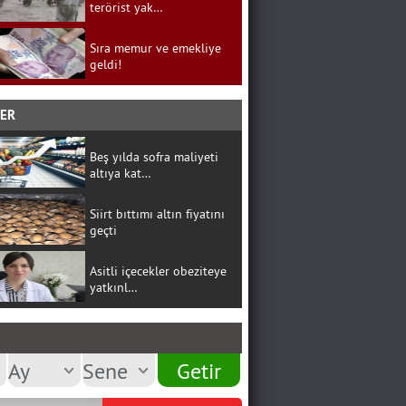
terörist yak…
Sıra memur ve emekliye
geldi!
BER
Beş yılda sofra maliyeti
altıya kat…
Siirt bıttımı altın fiyatını
geçti
Asitli içecekler obeziteye
yatkınl…