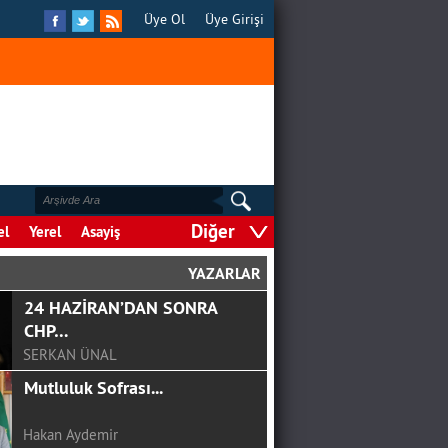
Üye Ol
Üye Girişi
Diğer
el
Yerel
Asayiş
YAZARLAR
GÖRGEL, TOPTAŞ VE OKAY?
F.ALPER GÜLTEPE
COVİD-19 SÜRECİNDE
ÇOCUKLA İLETİŞİM
Şule Hasıl