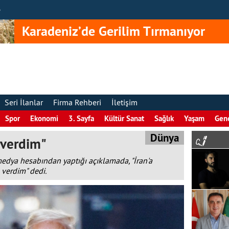
e
Karadeniz’de Gerilim Tırmanıyor
Seri İlanlar
Firma Rehberi
İletişim
Spor
Ekonomi
3. Sayfa
Kültür Sanat
Sağlık
Yaşam
Gen
Dünya
 verdim"
dya hesabından yaptığı açıklamada, "İran'a
 verdim" dedi.