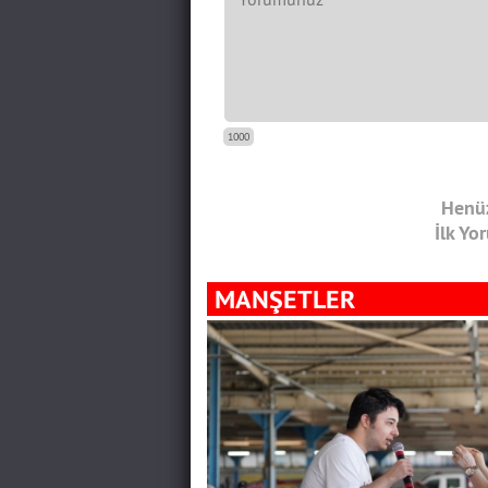
1000
Henüz
İlk Yo
MANŞETLER