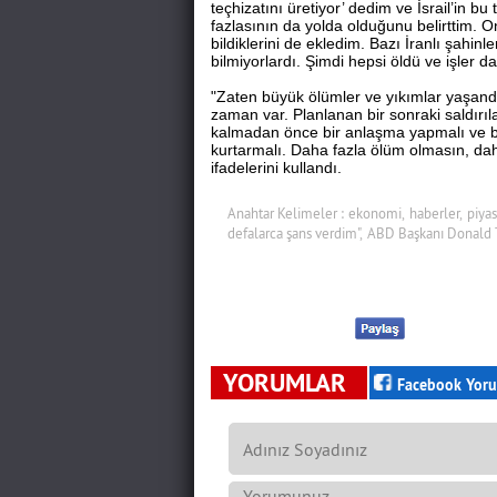
teçhizatını üretiyor’ dedim ve İsrail’in b
fazlasının da yolda olduğunu belirttim. Onl
bildiklerini de ekledim. Bazı İranlı şahi
bilmiyorlardı. Şimdi hepsi öldü ve işler 
"Zaten büyük ölümler ve yıkımlar yaşand
zaman var. Planlanan bir sonraki saldırıl
kalmadan önce bir anlaşma yapmalı ve bi
kurtarmalı. Daha fazla ölüm olmasın, da
ifadelerini kullandı.
Anahtar Kelimeler :
ekonomi,
haberler,
piyas
defalarca şans verdim",
ABD Başkanı Donald 
YORUMLAR
Facebook Yoru