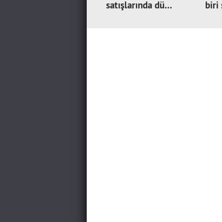
satışlarında dü…
biri