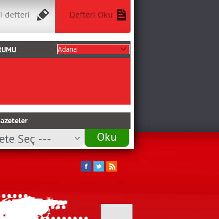
i defteri
Defteri Oku
RUMU
azeteler
Oku