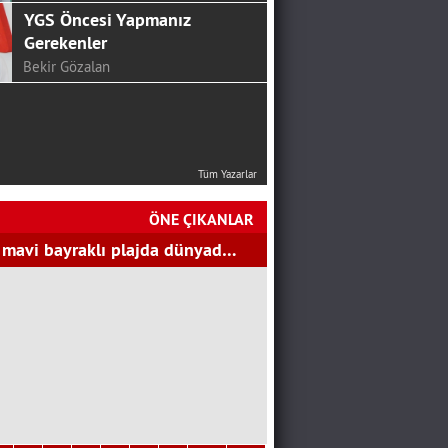
Deprem Gerçeği İle
Yüzleşsek Mi Artık
Ali Eskalen
NEREYE KADAR!
Ali Osman Aslantürk
24 HAZİRAN’DAN SONRA
Tüm Yazarlar
CHP…
SERKAN ÜNAL
ÖNE ÇIKANLAR
 mavi bayraklı plajda dünyad…
Mutluluk Sofrası...
Hakan Aydemir
YGS Öncesi Yapmanız
Gerekenler
Bekir Gözalan