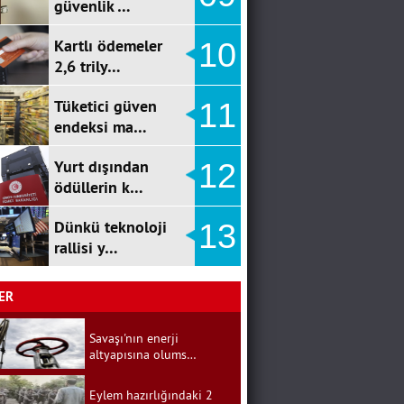
güvenlik …
Kartlı ödemeler
10
2,6 trily…
Tüketici güven
11
endeksi ma…
Yurt dışından
12
ödüllerin k…
Dünkü teknoloji
13
rallisi y…
ER
Savaşı'nın enerji
altyapısına olums…
Eylem hazırlığındaki 2