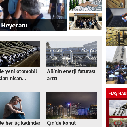
 Heyecanı
de yeni otomobil
AB'nin enerji faturası
şları nisan…
arttı
FLAŞ HAB
e her üç kadından
Çin'de konut