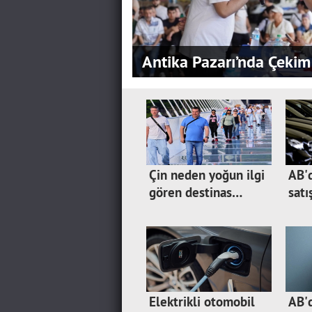
Antika Pazarı’nda Çekim
Çin neden yoğun ilgi
AB'
gören destinas…
satı
Elektrikli otomobil
AB'd