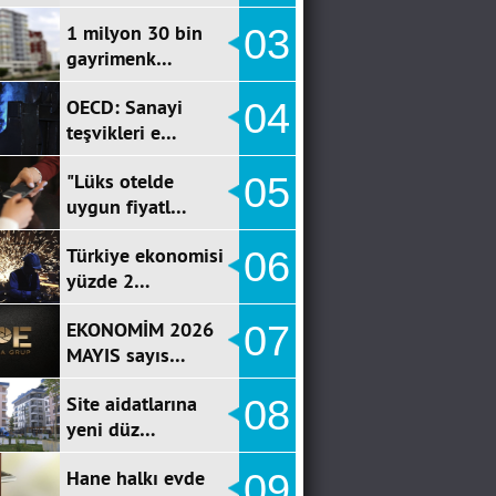
1 milyon 30 bin
03
gayrimenk…
OECD: Sanayi
04
teşvikleri e…
"Lüks otelde
05
uygun fiyatl…
Türkiye ekonomisi
06
yüzde 2…
EKONOMİM 2026
07
MAYIS sayıs…
Site aidatlarına
08
yeni düz…
Hane halkı evde
09