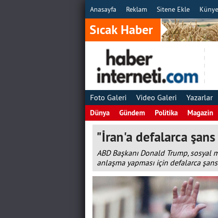
Anasayfa
Reklam
Sitene Ekle
Küny
Sıcak Haber
Foto Galeri
Video Galeri
Yazarlar
Dünya
Gündem
Politika
Magazin
"İran'a defalarca şans
ABD Başkanı Donald Trump, sosyal me
anlaşma yapması için defalarca şans