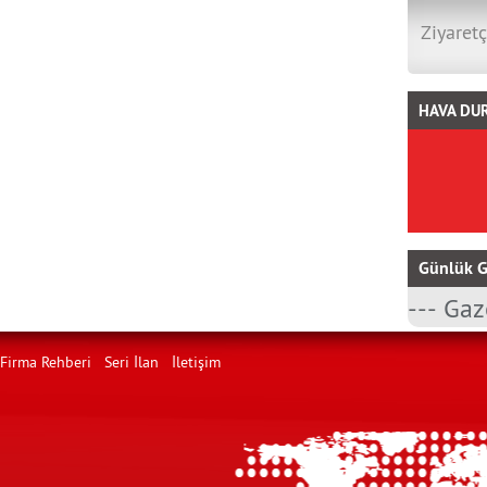
Ziyaretç
HAVA DU
Günlük G
Firma Rehberi
Seri İlan
İletişim