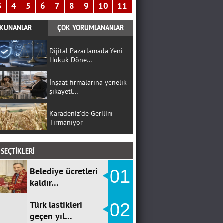
3
4
5
6
7
8
9
10
11
KUNANLAR
ÇOK YORUMLANANLAR
Dijital Pazarlamada Yeni
Hukuk Döne…
İnşaat firmalarına yönelik
şikayetl…
Karadeniz’de Gerilim
Tırmanıyor
SEÇTİKLERİ
Belediye ücretleri
01
kaldır…
Türk lastikleri
02
geçen yıl…