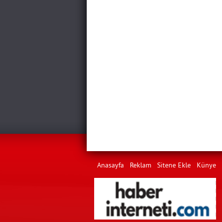
Anasayfa
Reklam
Sitene Ekle
Künye