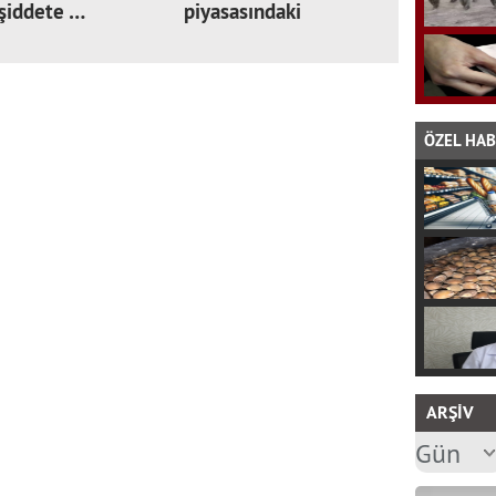
 şiddete …
piyasasındaki
sıkıntıl…
ÖZEL HA
ARŞİV