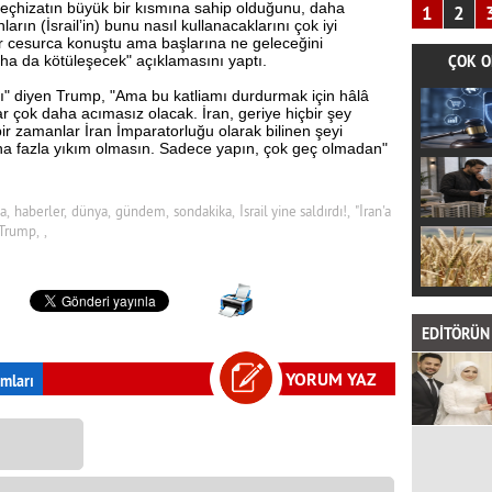
u teçhizatın büyük bir kısmına sahip olduğunu, daha
1
2
arın (İsrail’in) bunu nasıl kullanacaklarını çok iyi
nler cesurca konuştu ama başlarına ne geleceğini
ÇOK O
daha da kötüleşecek" açıklamasını yaptı.
ı" diyen Trump, "Ama bu katliamı durdurmak için hâlâ
ar çok daha acımasız olacak. İran, geriye hiçbir şey
r zamanlar İran İmparatorluğu olarak bilinen şeyi
ha fazla yıkım olmasın. Sadece yapın, çok geç olmadan"
a,
haberler,
dünya,
gündem,
sondakika,
İsrail yine saldırdı!,
"İran'a
Trump,
,
EDİTÖRÜN 
YORUM YAZ
mları