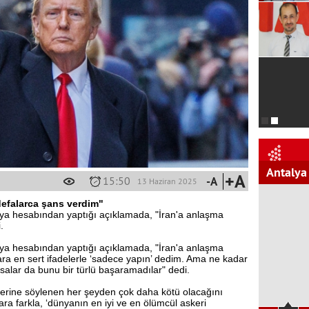
Antalya
+A
15:50
-A
13 Haziran 2025
defalarca şans verdim"
a hesabından yaptığı açıklamada, "İran'a anlaşma
.
a hesabından yaptığı açıklamada, "İran'a anlaşma
ra en sert ifadelerle ‘sadece yapın’ dedim. Ama ne kadar
salar da bunu bir türlü başaramadılar" dedi.
ndilerine söylenen her şeyden çok daha kötü olacağını
ra farkla, ‘dünyanın en iyi ve en ölümcül askeri